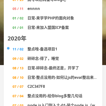
ennnn
05 / 11
日常-来学学PHP的面向对象
01 / 02
日常-来加入盟国ICP备案
01 / 01
2020年
整点啥-备选项目1
11 / 02
碎碎念-得了，睡觉
09 / 02
日常-碎碎念-最终还是，开学了
08 / 13
日常-整点没用的-如何让js的eval整出来返回值
08 / 10
C2C347F8
07 / 07
整点没用的-给你blog多整几句话
07 / 04
node.js入门到入土-01-装个node.js（win）
07 / 03