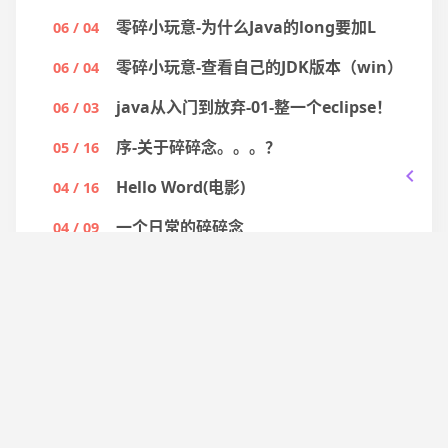
零碎小玩意-为什么Java的long要加L
06 / 04
零碎小玩意-查看自己的JDK版本（win）
06 / 04
java从入门到放弃-01-整一个eclipse！
06 / 03
序-关于碎碎念。。。？
05 / 16
Hello Word(电影)
04 / 16
一个日常的碎碎念
04 / 09
把你的博客变成黑白的
04 / 03
做一个红石计算器-01
03 / 21
物理必修二_圆周运动1
03 / 21
给Linux安装py3
03 / 07
博客的图片要不要随机显示?
02 / 26