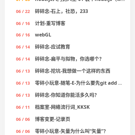
碎碎念-石上，社恐，233
06 / 22
计划-重写博客
06 / 16
webGL
06 / 16
碎碎念-应试教育
06 / 14
碎碎念-扁平与拟物，你选哪个？
06 / 14
碎碎念-挖坑-我想做一个这样的东西
06 / 13
零碎小玩意-随笔-E-为什么要先git add 然后 git commit
06 / 13
碎碎念-你知道你能活多久吗？
06 / 13
档案室-网络流行词_KKSK
06 / 11
博客变更-记录页
06 / 06
零碎小玩意-矢量为什么叫“矢量”？
06 / 06