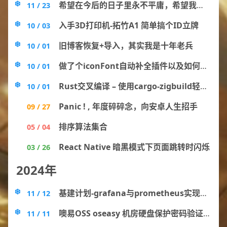
希望在今后的日子里永不平庸，希望我们永远有趣
11 / 23
入手3D打印机-拓竹A1 简单搞个ID立牌
10 / 03
旧博客恢复+导入，其实我是十年老兵
10 / 01
做了个iconFont自动补全插件以及如何创建一个vscode插件
10 / 01
Rust交叉编译 – 使用cargo-zigbuild轻松完成 , zig作为链接器
10 / 01
Panic ! , 年度碎碎念，向安卓人生招手
09 / 27
排序算法集合
05 / 04
React Native 暗黑模式下页面跳转时闪烁
03 / 26
2024年
基建计划-grafana与prometheus实现仪表盘与监控
11 / 12
噢易OSS oseasy 机房硬盘保护密码验证破解
11 / 11