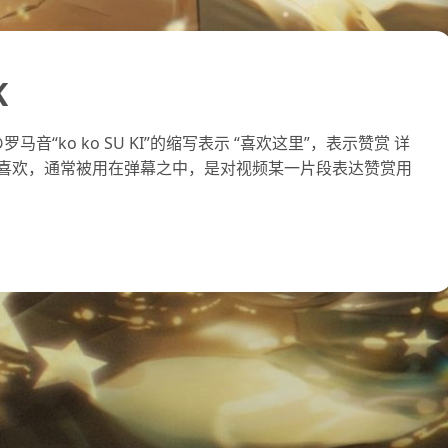
K
”の罗马音“ko ko SU KI”的缩写表示 “喜欢这里”，表示赞赏 详
意为这里喜欢，通常被用在弹幕之中，是对视频某一片段表达赞赏用