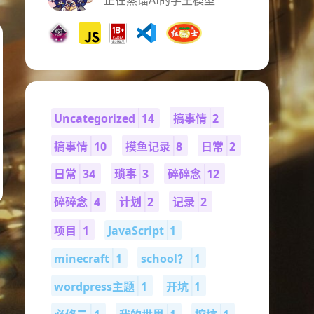
正在蒸馏AI的学生模型
Uncategorized
14
搞事情
2
搞事情
10
摸鱼记录
8
日常
2
日常
34
琐事
3
碎碎念
12
碎碎念
4
计划
2
记录
2
项目
1
JavaScript
1
minecraft
1
school？
1
wordpress主题
1
开坑
1