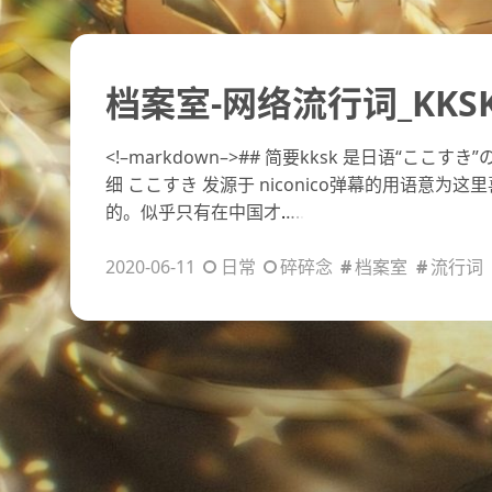
档案室-网络流行词_KKS
<!–markdown–>## 简要kksk 是日语“ここすき
细 ここすき 发源于 niconico弹幕的用语
的。似乎只有在中国才
…..
2020-06-11
日常
碎碎念
档案室
流行词