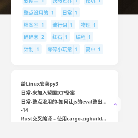
必修二
1
我的世界
1
挖坑
1
整点没用的
1
日常
1
档案室
1
流行词
1
物理
1
碎碎念
2
红石
1
编程
1
计划
1
零碎小玩意
1
高中
1
给Linux安装py3
日常-来加入盟国ICP备案
日常-整点没用的-如何让js的eval整出来返回值
-14
Rust交叉编译 – 使用cargo-zigbuild轻松完成 , zig作为链接器
手气不错