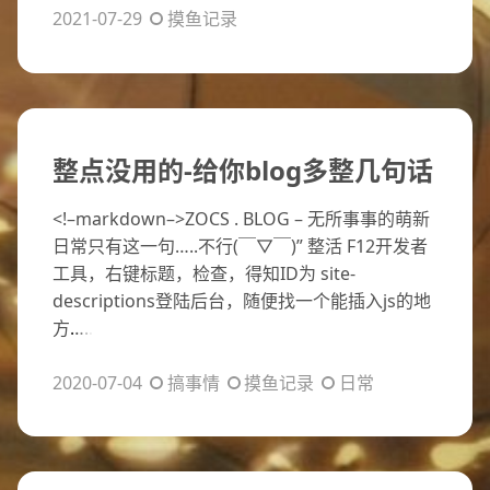
2021-07-29
摸鱼记录
整点没用的-给你blog多整几句话
<!–markdown–>ZOCS . BLOG – 无所事事的萌新
日常只有这一句…..不行(￣▽￣)” 整活 F12开发者
工具，右键标题，检查，得知ID为 site-
descriptions登陆后台，随便找一个能插入js的地
方
…..
2020-07-04
搞事情
摸鱼记录
日常